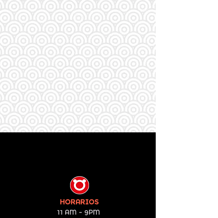
deliciosos sushis y platillos
orientales desde el Año 1999
en la ciudad de Guadalajara,
Jalisco.
HORARIOS
11 AM - 9PM