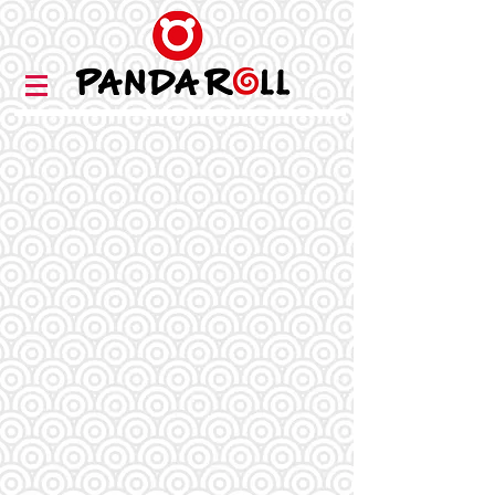
COME RICO
COME EN
PANDA
Somos un equipo de personas
trabajando todos los días para
darte la más placentera
experiencia de comida
japonesa en México. Nos
gusta estar allí y atenderte de
la mejor manera posible para
que estés satisfecho. Hemos
sabido traer para ti los más