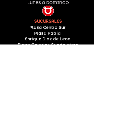
LUNES A DOMINGO
SUCURSALES
Plaza Centro Sur
Plaza Patria
Enrique Diaz de Leon
Plaza Galerias Guadalajara
Plaza Forum Tlaquepaque
Plaza Galerias Santa Anita
Plaza Distrito La Perla
Pandaroll ® 2022
Todo los derechos reservados
Síguenos y obtén grandes promociones